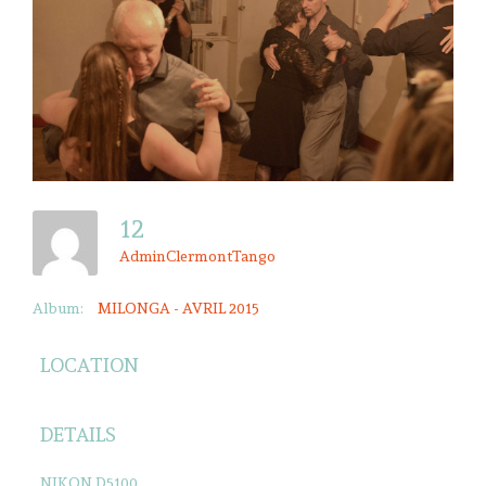
12
AdminClermontTango
Album:
MILONGA - AVRIL 2015
LOCATION
DETAILS
NIKON D5100