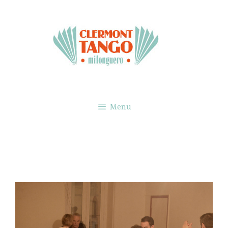
Aller
au
contenu
Menu
12