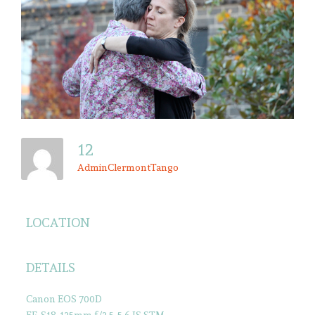
12
AdminClermontTango
LOCATION
DETAILS
Canon EOS 700D
EF-S18-135mm f/3.5-5.6 IS STM