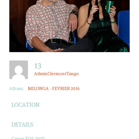
13
AdminClermontTango
Album:
MILONGA - FEVRIER 2016
LOCATION
DETAILS
Canon EOS 700D