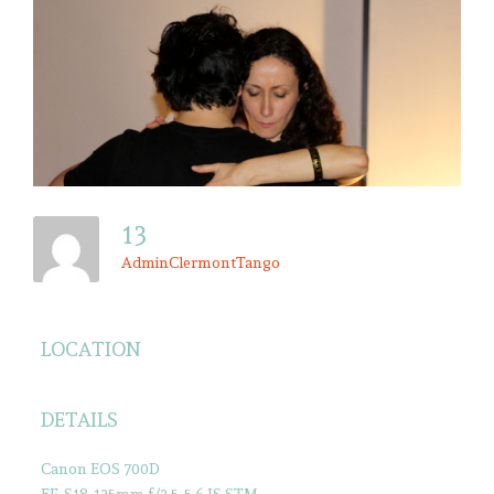
13
AdminClermontTango
LOCATION
DETAILS
Canon EOS 700D
EF-S18-135mm f/3.5-5.6 IS STM