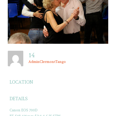
14
AdminClermontTango
LOCATION
DETAILS
Canon EOS 700D
EF-S18-135mm f/3.5-5.6 IS STM