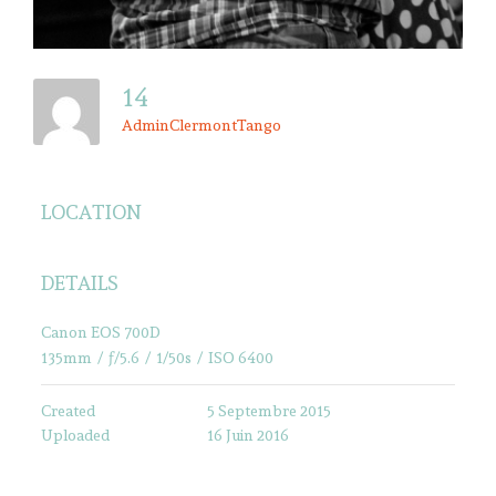
14
AdminClermontTango
LOCATION
DETAILS
Canon EOS 700D
135mm
/
ƒ/5.6
/
1/50s
/
ISO 6400
Created
5 Septembre 2015
Uploaded
16 Juin 2016