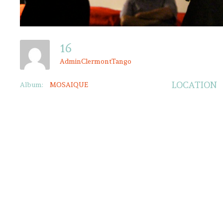
16
AdminClermontTango
LOCATION
Album:
MOSAIQUE