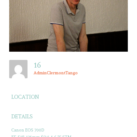
16
AdminClermontTango
LOCATION
DETAILS
Canon EOS 700D
EF-S18-135mm f/3.5-5.6 IS STM