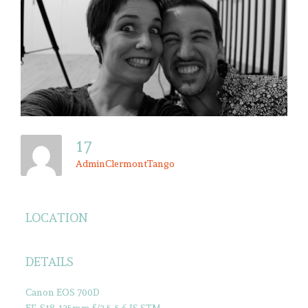
17
AdminClermontTango
LOCATION
DETAILS
Canon EOS 700D
EF-S18-135mm f/3.5-5.6 IS STM