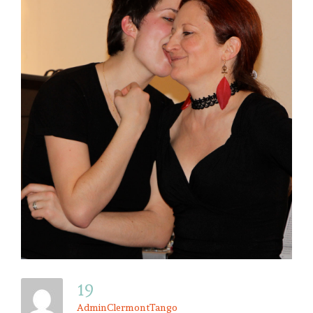
19
AdminClermontTango