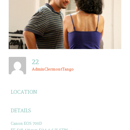
22
AdminClermontTango
LOCATION
DETAILS
Canon EOS 700D
EF-S18-135mm f/3.5-5.6 IS STM