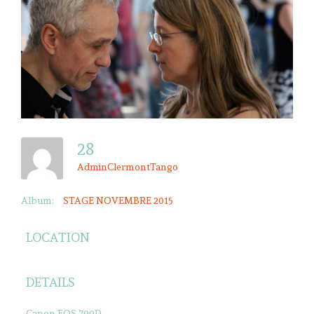
28
AdminClermontTango
Album:
STAGE NOVEMBRE 2015
LOCATION
DETAILS
Canon EOS 700D