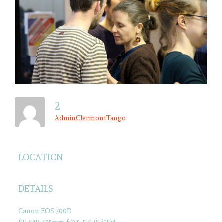
2
AdminClermontTango
LOCATION
DETAILS
Canon EOS 700D
EF-S18-135mm f/3.5-5.6 IS STM