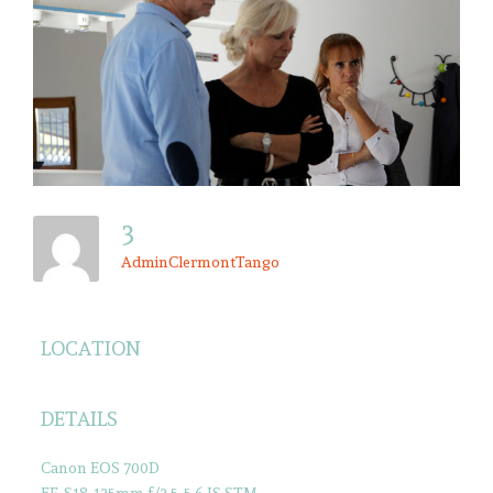
3
AdminClermontTango
LOCATION
DETAILS
Canon EOS 700D
EF-S18-135mm f/3.5-5.6 IS STM