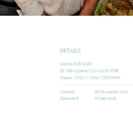
DETAILS
Canon EOS 700D
EF-S18-135mm f/3.5-5.6 IS STM
35mm
/
ƒ/4.5
/
1/50s
/
ISO 2000
Created
18 Décembre 2015
Uploaded
16 Juin 2016