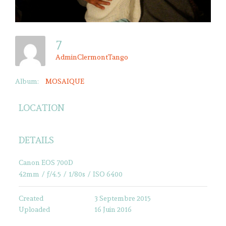
7
AdminClermontTango
Album:
MOSAIQUE
LOCATION
DETAILS
Canon EOS 700D
42mm
/
ƒ/4.5
/
1/80s
/
ISO 6400
Created
3 Septembre 2015
Uploaded
16 Juin 2016