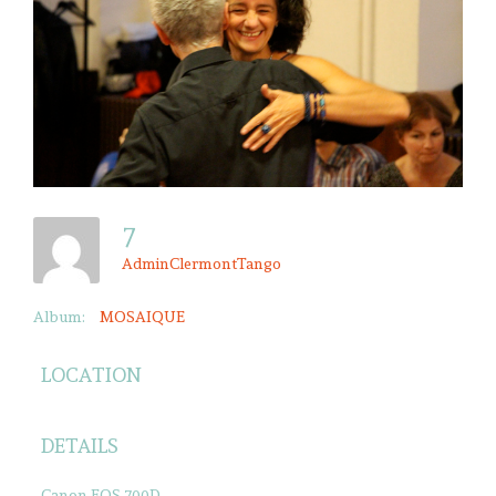
7
AdminClermontTango
Album:
MOSAIQUE
LOCATION
DETAILS
Canon EOS 700D