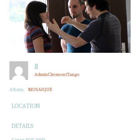
8
AdminClermontTango
Album:
MOSAIQUE
LOCATION
DETAILS
Canon EOS 700D