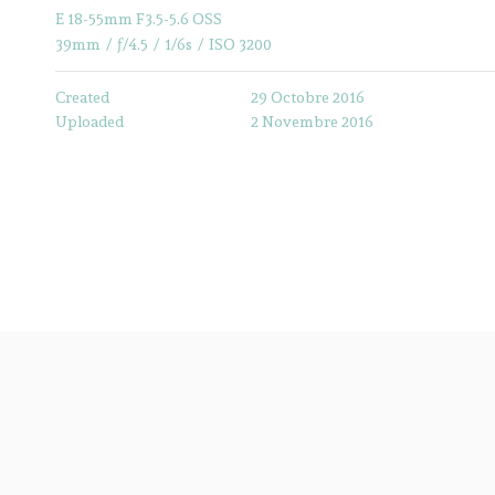
E 18-55mm F3.5-5.6 OSS
39mm
/
ƒ/4.5
/
1/6s
/
ISO 3200
Created
29 Octobre 2016
Uploaded
2 Novembre 2016