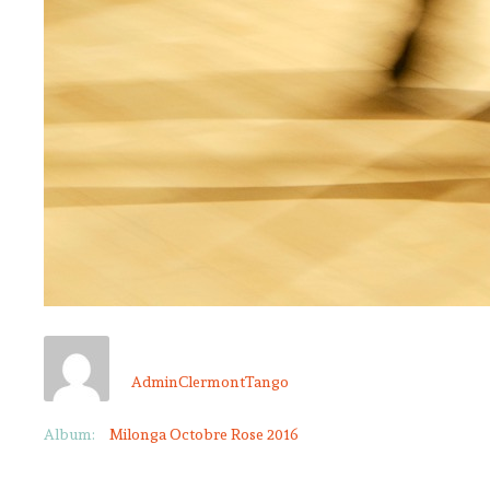
AdminClermontTango
Album:
Milonga Octobre Rose 2016