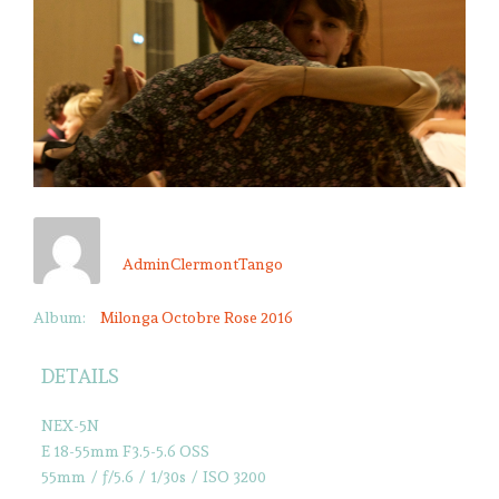
AdminClermontTango
Album:
Milonga Octobre Rose 2016
DETAILS
NEX-5N
E 18-55mm F3.5-5.6 OSS
55mm
/
ƒ/5.6
/
1/30s
/
ISO 3200