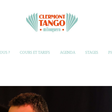
OUS ?
COURS ET TARIFS
AGENDA
STAGES
P