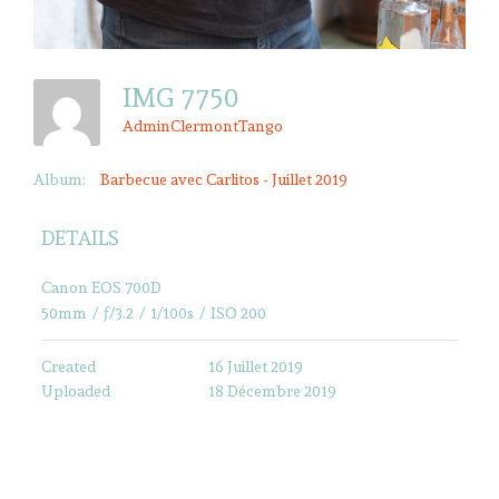
IMG 7750
AdminClermontTango
Album:
Barbecue avec Carlitos - Juillet 2019
DETAILS
Canon EOS 700D
50mm
/
ƒ/3.2
/
1/100s
/
ISO 200
Created
16 Juillet 2019
Uploaded
18 Décembre 2019