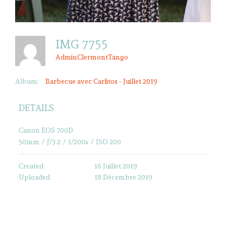
IMG 7755
AdminClermontTango
Album:
Barbecue avec Carlitos - Juillet 2019
DETAILS
Canon EOS 700D
50mm
/
ƒ/3.2
/
1/200s
/
ISO 200
Created
16 Juillet 2019
Uploaded
18 Décembre 2019