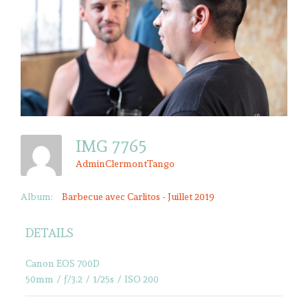
IMG 7765
AdminClermontTango
Album:
Barbecue avec Carlitos - Juillet 2019
DETAILS
Canon EOS 700D
50mm
/
ƒ/3.2
/
1/25s
/
ISO 200