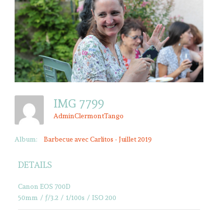
IMG 7799
AdminClermontTango
Album:
Barbecue avec Carlitos - Juillet 2019
DETAILS
Canon EOS 700D
50mm
/
ƒ/3.2
/
1/100s
/
ISO 200