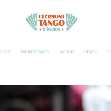
OUS ?
COURS ET TARIFS
AGENDA
STAGES
P