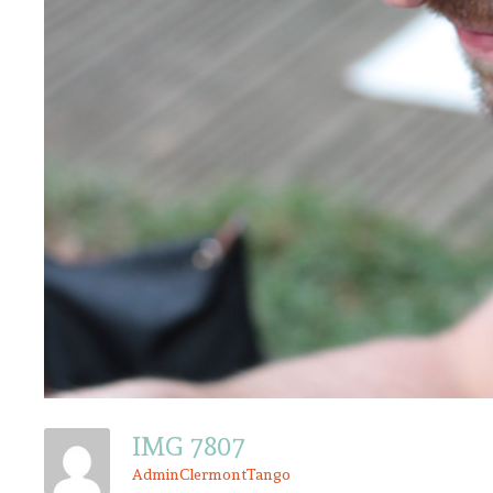
IMG 7807
AdminClermontTango