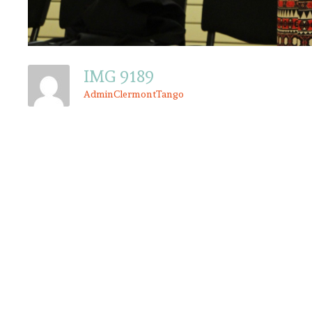
IMG 9189
AdminClermontTango