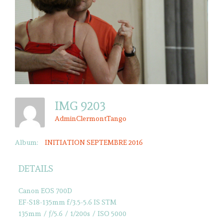
IMG 9203
AdminClermontTango
Album:
INITIATION SEPTEMBRE 2016
DETAILS
Canon EOS 700D
EF-S18-135mm f/3.5-5.6 IS STM
135mm
/
ƒ/5.6
/
1/200s
/
ISO 5000